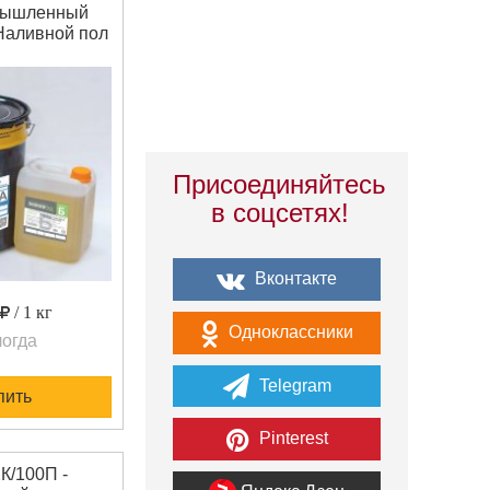
мышленный
Наливной пол
ленный -
сидный
нивающийся
понентный
 устройства
вных и
полненных
Присоединяйтесь
й полов в
в соцсетях!
 со средними
нагрузками и
х окрасочн
Вконтакте
/ 1 кг
Одноклассники
огда
Telegram
пить
Pinterest
К/100П -