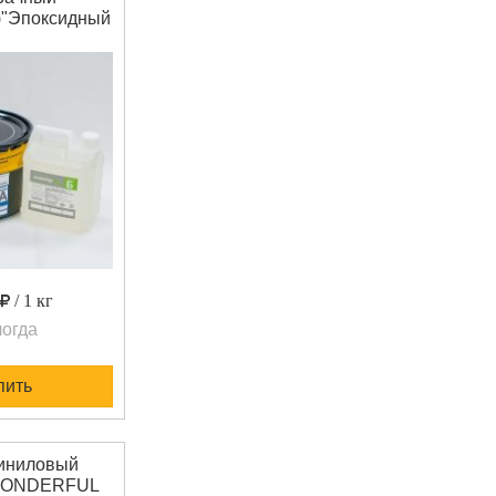
)"Эпоксидный
р-ЭД Лак-2К –
онентный,
прозрачный,
ойкий. Не
створителей,
ок – 100%, не
апаха при
 Минимальный
ки - 14,6 кг.
/ 1 кг
огда
пить
иниловый
WONDERFUL