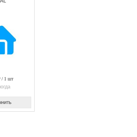
AL
/ 1 шт
огда
чнить