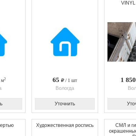
VINYL
65
1 85
2
1 м
/ 1 шт
а
Вологда
Вол
ь
Уточнить
Уто
вертью
Художественная роспись
СМЛ и ги
окрашенные