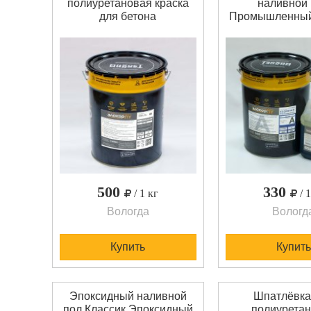
полиуретановая краска
наливной
для бетона
Промышленный
Полуглянцевая"Полиуретановая
ПУ Наливно
краска для бетонных
Промышлен
полов Элакор-ПУ
полиурета
Эмаль-60 – цветная
двухкомпон
однокомпонентная
состав для ус
влагоотверждаемая
наливны
полуглянцевая. Важное
кварцнапол
преимущество: может
покрытий по
наноситься при
помещениях со
отрицательных
и высокими наг
температурах (от мину
После полиме
высокая 
500
330
/ 1 кг
/ 
Вологда
Вологд
Купить
Купить
Эпоксидный наливной
Шпатлёвка-
пол Классик Эпоксидный
полиурета