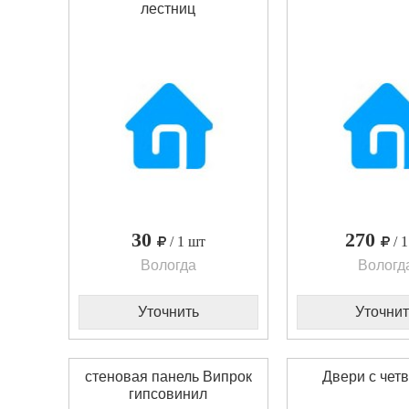
лестниц
30
270
/ 1 шт
/ 
Вологда
Вологд
Уточнить
Уточнит
стеновая панель Випрок
Двери с чет
гипсовинил