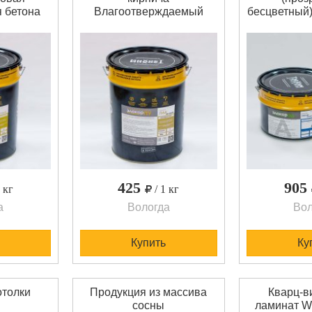
 бетона
Влагоотверждаемый
бесцветный
 Элакор-
однокомпонентный
лак – Элако
состойкий
полиуретановый лак для
двухкомп
 лак для
бетона, камня, кирпича и
полностью 
кета.
других минеральных
светост
нтный.
поверхностей. После
содержит ра
ий.
полимеризации: высокая
сухой остат
 объем
износостойкость,
имеет з
 кг. В
прочность, химическая
нанесении.
т объема
стойкость. Минимальный
объем покуп
 за 1 кг
объем покупки - 1
а
425
905
1 кг
/ 1 кг
а
Вологда
Вол
Купить
Ку
отолки
Продукция из массива
Кварц-в
сосны
ламинат 