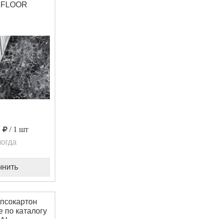
 FLOOR
0
/ 1 шт
огда
чнить
псокартон
 по каталогу