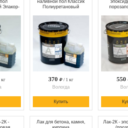
 пол
наливной пол Классик
эпоксид
 Элакор-
Полиуретановый
порозап
й пол
Самовыравнивающийся
"Элак
ный -
наливной пол Элакор-ПУ
Грунт-2
новый
Классик - цветной
порозап
ентный
двухкомпонентный
эпоксидная 
тройства
компаунд. После
бет
х и
полимеризации образует
двухкомпон
ненных
твердо-эластичную
грунт
лов в
ударопрочную
минеральны
 средними
поверхность с высокой
пори
рузками.
износостойкостью и
металл
ризации:
химической стой
поверхн
из
устройстве 
по
370
550
1 кг
/ 1 кг
а
Вологда
Вол
Купить
Ку
2К -
Лак для бетона, камня,
Лак-2К - эп
новая
кирпича
(проз