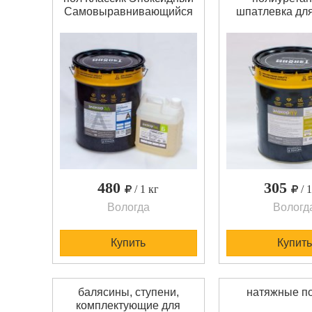
Самовыравнивающийся
шпатлевка для
наливной пол Элакор-ЭД
Паркетный лак
Классик - цветной
ПУ – особо изно
двухкомпонентный
полиуретановый
состав. После
дерева, пар
полимеризации образует
Однокомпоне
покрытие с высокоми
Химстойк
декоративными
Минимальный
свойствами, высокой
покупки - 10
прочностью и
зависимости о
износостойкостью,
покупки, цена
химической с
матери
480
305
/ 1 кг
/ 
Вологда
Вологд
Купить
Купить
балясины, ступени,
натяжные п
комплектующие для