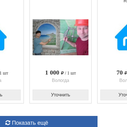
R
1 000
70
 1 шт
/ 1 шт
а
Вологда
Вол
ь
Уточнить
Уто
Показать ещё