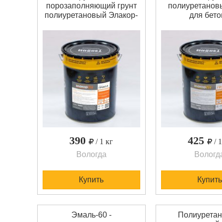
порозаполняющий грунт
полиуретановы
полиуретановый Элакор-
для бето
ПУ Грунт-П -
пропиточныйГ
порозаполняющий
бетону Элако
однокомпонентный
однокомпон
полиуретановый грунт.
полиуретановы
Для грунтования
Обладает в
бетонных, пескобетонных
текучестью и э
и т. п. поверхностей, а
проникает в по
также для шпатлевания
(2-4мм для бето
поверхности в смеси с
После полиме
песком. Эффективно
высокая износо
закрыв
390
425
/ 1 кг
/ 
Вологда
Вологд
Купить
Купить
Эмаль-60 -
Полиурета