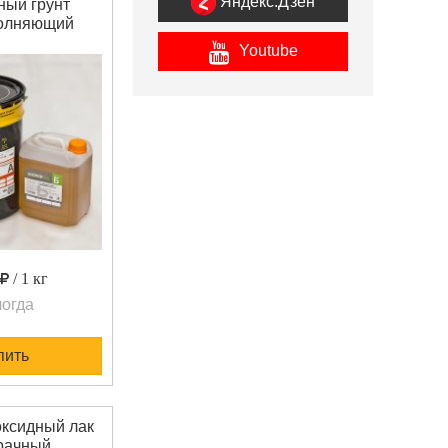
Яндекс.Дзен
ный грунт
олняющий
ор-ЭД"
Youtube
К/100П -
олняющая
грунтовка по
ону -
ентная. Для
ования
х капиллярно
стых и
ических
остей при
эпоксидных и
лиур
/ 1 кг
огда
пить
оксидный лак
рачный