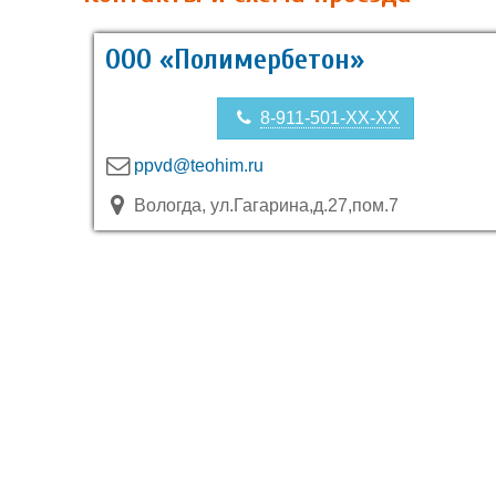
ООО «Полимербетон»
8-911-501-XX-XX
ppvd@teohim.ru
Вологда, ул.Гагарина,д.27,пом.7