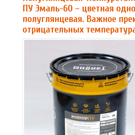
ПУ Эмаль-60 – цветная од
полуглянцевая. Важное пре
отрицательных температура