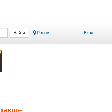
Найти
Россия
Вход
Элакор-