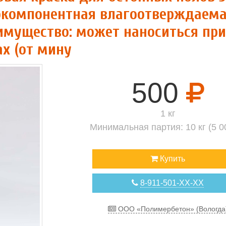
нокомпонентная влагоотверждаем
имущество: может наноситься при
х (от мину
500
1 кг
Минимальная партия: 10 кг (5 
Купить
8-911-501-XX-XX
ООО «Полимербетон» (Вологда