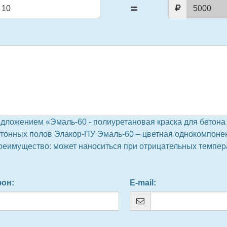
едложением «Эмаль-60 - полиуретановая краска для бетона
етонных полов Элакор-ПУ Эмаль-60 – цветная однокомпоне
еимущество: может наноситься при отрицательных темпера
фон
:
E-mail
: