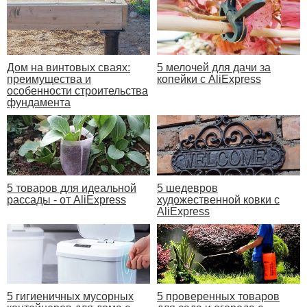
Дом на винтовых сваях:
5 мелочей для дачи за
преимущества и
копейки с AliExpress
особенности строительства
фундамента
5 товаров для идеальной
5 шедевров
рассады - от AliExpress
художественной ковки с
AliExpress
5 гигиеничных мусорных
5 проверенных товаров