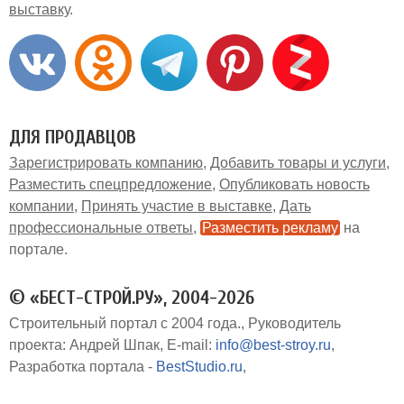
выставку
ДЛЯ ПРОДАВЦОВ
Зарегистрировать компанию
Добавить товары и услуги
Разместить спецпредложение
Опубликовать новость
компании
Принять участие в выставке
Дать
профессиональные ответы
Разместить рекламу
на
портале
© «БЕСТ-СТРОЙ.РУ», 2004-2026
Строительный портал с 2004 года.
Руководитель
проекта: Андрей Шпак
E-mail:
info@best-stroy.ru
Разработка портала -
BestStudio.ru