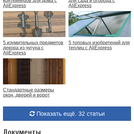
контейнеров для дома с
для сада и огорода с
AliExpress
AliExpress
5 изумительных предметов
5 топовых изобретений для
декора из чугуна с
теплиц с AliExpress
AliExpress
Стандартные размеры
окон, дверей и ворот
Показать ещё. 32 статьи
Документы