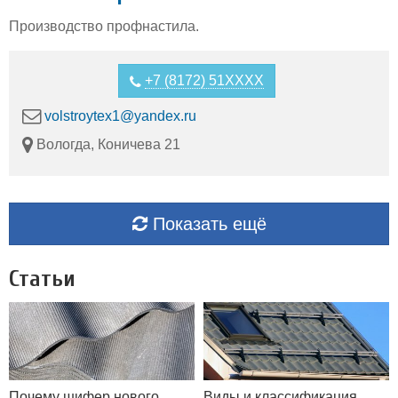
Производство профнастила.
+7 (8172) 51XXXX
volstroytex1@yandex.ru
Вологда, Коничева 21
Показать ещё
Статьи
Почему шифер нового
Виды и классификация