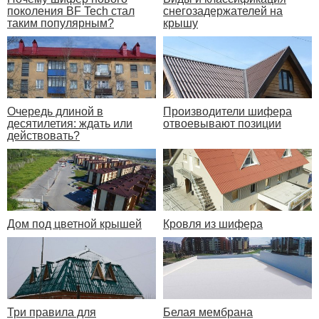
поколения BF Tech стал
снегозадержателей на
таким популярным?
крышу
Очередь длиной в
Производители шифера
десятилетия: ждать или
отвоевывают позиции
действовать?
Дом под цветной крышей
Кровля из шифера
Три правила для
Белая мембрана