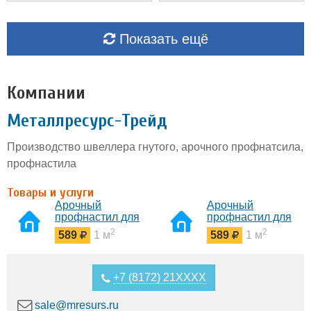
Показать ещё
Компании
Металлресурс-Трейд
Производство швеллера гнутого, арочного профнатсила,
профнастила
Товары и услуги
Арочный
Арочный
профнастил для
профнастил для
укрытий
навесов и ангаров
2
2
589
1 м
589
1 м
конвейеров
+7 (8172) 21XXXX
sale@mresurs.ru