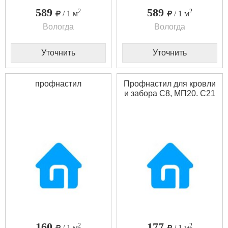
589
589
2
2
/ 1 м
/ 1 м
Вологда
Вологда
Уточнить
Уточнить
профнастил
Профнастил для кровли
и забора С8, МП20. С21
160
177
2
2
/ 1 м
/ 1 м