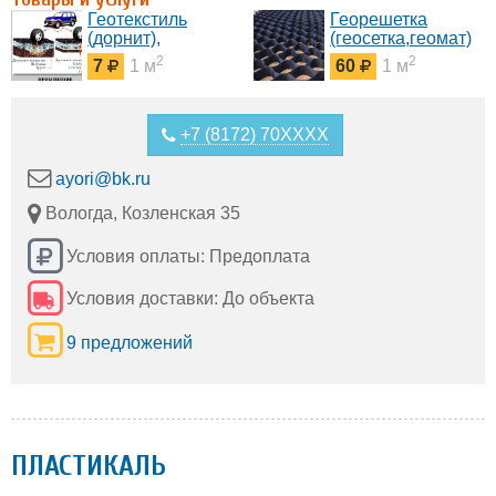
Геотекстиль
Георешетка
(дорнит),
(геосетка,геомат)
2
2
7
1 м
60
1 м
+7 (8172) 70XXXX
ayori@bk.ru
Вологда, Козленская 35
Условия оплаты: Предоплата
Условия доставки: До объекта
9 предложений
ПЛАСТИКАЛЬ